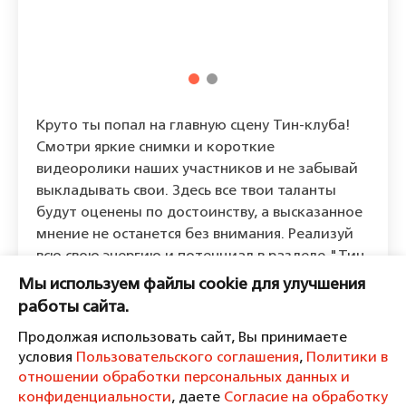
Круто ты попал на главную сцену Тин-клуба!
Смотри яркие снимки и короткие
видеоролики наших участников и не забывай
выкладывать свои. Здесь все твои таланты
будут оценены по достоинству, а высказанное
мнение не останется без внимания. Реализуй
всю свою энергию и потенциал в разделе "Тин-
ток". Будь уверен, тебя точно заметят!
Мы используем файлы cookie для улучшения
работы сайта.
Продолжая использовать сайт, Вы принимаете
условия
Пользовательского соглашения
,
Политики в
отношении обработки персональных данных и
конфиденциальности
, даете
Согласие на обработку