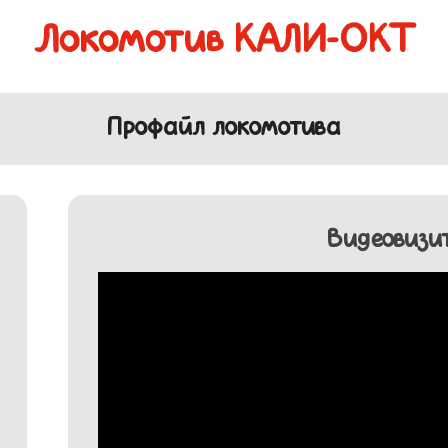
Локомотив КАЛИ-ОКТ
Профайл локомотива
Видеовизи