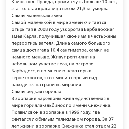
Квинслэнд. Правда, прожив чуть больше 10 лет,
эта толстая красавица весом 21,3 кг умерла.
Самая маленькая змея
Самой маленькой в мире змеёй считается
открытая в 2008 году узкоротая Барбадосская
змея Карла, получившая свое имя в честь жены
первооткрывателя. Длина самого большого
самца достигала 10,4 сантиметра, самки не
намного меньше. Живут рептилии на
небольшом участке леса, на острове
Барбадосс, и по мнению некоторых
герпетологов, этот миниатюрный вид
находится на грани вымирания.
Cамая редкая горилла
В зоопарке Барселоны жила единственная в
мире горилла-альбинос по имени Снежинка.
Появился он в зоопарке в 1996 году, где
считался любимым талисманом города. За 37
лет жизни в зоопарке Снежинка стал отцом 22