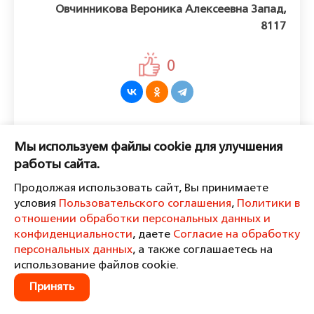
Овчинникова Вероника Алексеевна Запад,
8117
0
Оставить комментарий
Мы используем файлы cookie для улучшения
Пожалуйста, войдите, чтобы
работы сайта.
комментировать.
Продолжая использовать сайт, Вы принимаете
условия
Пользовательского соглашения
,
Политики в
отношении обработки персональных данных и
конфиденциальности
, даете
Согласие на обработку
персональных данных
, а также соглашаетесь на
Пользовательское соглашение
Политика в отношении обработки персональных данных и
использование файлов cookie.
конфиденциальности
Принять
Согласие на обработку персональных данных