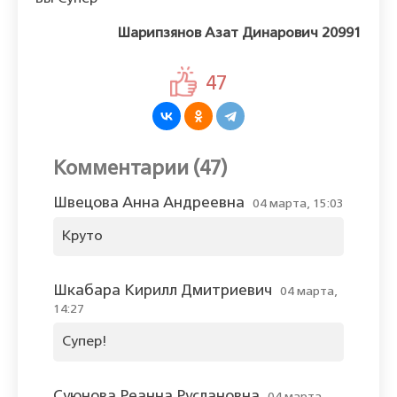
Шарипзянов Азат Динарович 20991
47
Комментарии (47)
Швецова Анна Андреевна
04 марта, 15:03
Круто
Шкабара Кирилл Дмитриевич
04 марта,
14:27
Супер!
Суюнова Реанна Руслановна