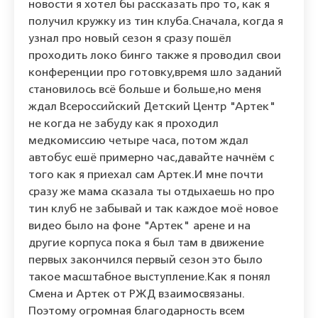
новости я хотел бы рассказать про то, как я
получил кружку из тин клуба.Сначала, когда я
узнал про новый сезон я сразу пошёл
проходить локо бинго также я проводил свои
конференции про готовку,время шло заданий
становилось всё больше и больше,но меня
ждал Всероссийский Детский Центр "Артек"
не когда не забуду как я проходил
медкомиссию четыре часа, потом ждал
автобус ешё примерно час,давайте начнём с
того как я приехал сам Артек.И мне почти
сразу же мама сказала ты отдыхаешь но про
тин клуб не забывай и так каждое моё новое
видео было на фоне "Артек" арене и на
другие корпуса пока я был там в движение
первых закончился первый сезон это было
такое масштабное выступление.Как я понял
Смена и Артек от РЖД взаимосвязаны.
Поэтому огромная благодарность всем