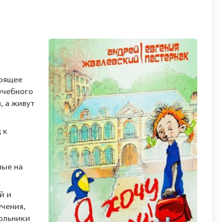
тоящее
учебного
, а живут
 к
ные на
й и
учения,
кольники