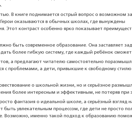
.
тью. В книге поднимается острый вопрос о возможном з
 Герои оказываются в обычных школах, где вынуждены
я. Этот контраст особенно ярко показывает преимущест
лжно быть современное образование. Она заставляет за
здать более гибкую систему, где каждый ребёнок сможет
етов, а предлагают читателю самостоятельно поразмышл
ся с проблемами, а дети, привыкшие к свободному стилю
 повествование о школьной жизни, но и серьёзное размыш
чения более интересным и эффективным, не потеряв при 
 просто фантазия о идеальной школе, а серьёзный взгля
 быть увлекательным процессом, где дети не просто пол
е. Возможно, именно такой подход к образованию помож