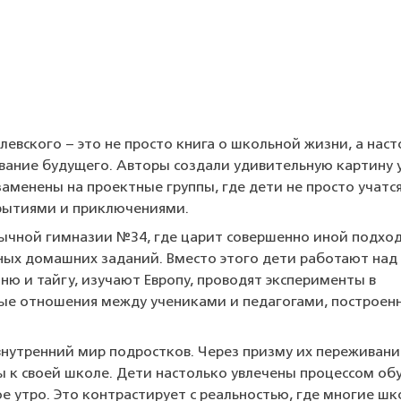
левского – это не просто книга о школьной жизни, а нас
вание будущего. Авторы создали удивительную картину 
аменены на проектные группы, где дети не просто учатся
рытиями и приключениями.
бычной гимназии №34, где царит совершенно иной подход
тных домашних заданий. Вместо этого дети работают над
ю и тайгу, изучают Европу, проводят эксперименты в
бые отношения между учениками и педагогами, построен
внутренний мир подростков. Через призму их переживани
 к своей школе. Дети настолько увлечены процессом об
е утро. Это контрастирует с реальностью, где многие ш