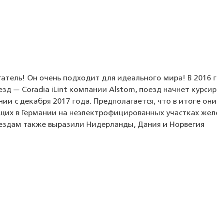
атель! Он очень подходит для идеального мира! В 2016 г
д — Coradia iLint компании Alstom, поезд начнет курсир
ии с декабря 2017 года. Предполагается, что в итоге он
ющих в Германии на неэлектрофицированных участках же
оездам также выразили Нидерланды, Дания и Норвегия