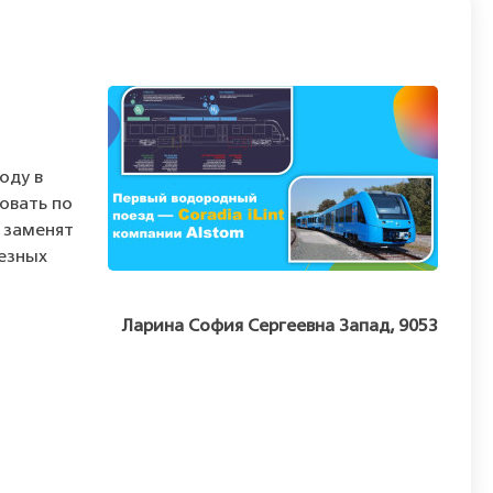
оду в
овать по
и заменят
лезных
Ларина София Сергеевна Запад, 9053