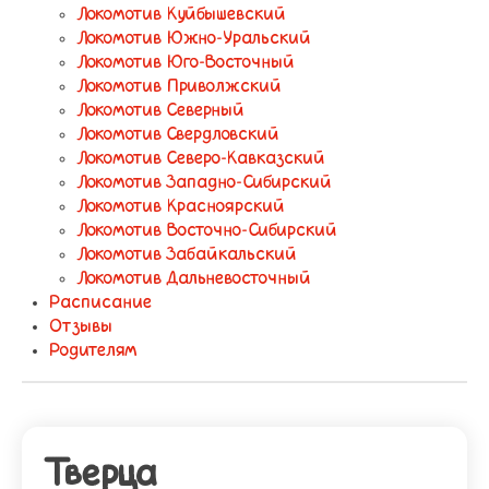
Локомотив Куйбышевский
Локомотив Южно-Уральский
Локомотив Юго-Восточный
Локомотив Приволжский
Локомотив Северный
Локомотив Свердловский
Локомотив Северо-Кавказский
Локомотив Западно-Сибирский
Локомотив Красноярский
Локомотив Восточно-Сибирский
Локомотив Забайкальский
Локомотив Дальневосточный
Расписание
Отзывы
Родителям
Тверца