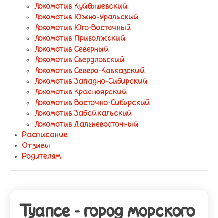
Локомотив Куйбышевский
Локомотив Южно-Уральский
Локомотив Юго-Восточный
Локомотив Приволжский
Локомотив Северный
Локомотив Свердловский
Локомотив Северо-Кавказский
Локомотив Западно-Сибирский
Локомотив Красноярский
Локомотив Восточно-Сибирский
Локомотив Забайкальский
Локомотив Дальневосточный
Расписание
Отзывы
Родителям
Туапсе - город морского