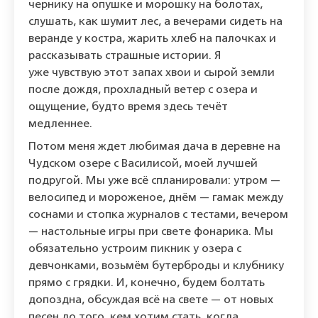
чернику на опушке и морошку на болотах,
слушать, как шумит лес, а вечерами сидеть на
веранде у костра, жарить хлеб на палочках и
рассказывать страшные истории. Я
уже чувствую этот запах хвои и сырой земли
после дождя, прохладный ветер с озера и
ощущение, будто время здесь течёт
медленнее.
Потом меня ждет любимая дача в деревне на
Чудском озере с Василисой, моей лучшей
подругой. Мы уже всё спланировали: утром —
велосипед и мороженое, днём — гамак между
соснами и стопка журналов с тестами, вечером
— настольные игры при свете фонарика. Мы
обязательно устроим пикник у озера с
девчонками, возьмём бутерброды и клубнику
прямо с грядки. И, конечно, будем болтать
допоздна, обсуждая всё на свете — от новых
песен до того, кем хотим стать, когда