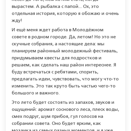
вырастем. А рыбалка с папой... Ох, это
отдельная история, которую я обожаю и очень
жду!
И ещё меня ждет работа в Молодёжном
совете в родном городе. Да, летом! Но это не
скучные собрания, а настоящие дела: мы
планируем районный молодежный фестиваль,
придумываем квесты для подростков и
решаем, как сделать наш район интереснее. Я
буду встречаться с ребятами, спорить,
предлагать идеи, чувствовать, что могу что‑то
изменить. Это так круто быть частью чего‑то
большого и важного.
Это лето будет состоять из запахов, звуков и
ощущений: аромат соснового леса, плеск воды,
смех подруг, шум прибоя, гул голосов на
собрании совета. Оно будет ярким, как
мозаика из самых разных моментов, и я уже