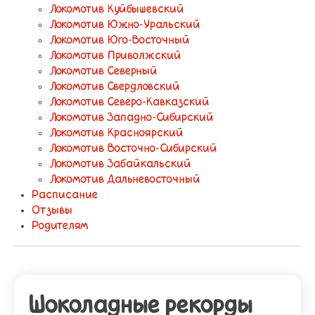
Локомотив Куйбышевский
Локомотив Южно-Уральский
Локомотив Юго-Восточный
Локомотив Приволжский
Локомотив Северный
Локомотив Свердловский
Локомотив Северо-Кавказский
Локомотив Западно-Сибирский
Локомотив Красноярский
Локомотив Восточно-Сибирский
Локомотив Забайкальский
Локомотив Дальневосточный
Расписание
Отзывы
Родителям
Шоколадные рекорды