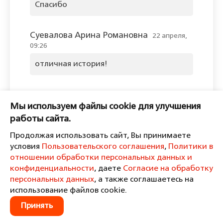
Спасибо
Суевалова Арина Романовна
22 апреля,
09:26
отличная история!
Оставить комментарий
Мы используем файлы cookie для улучшения
Пожалуйста, войдите, чтобы
работы сайта.
комментировать.
Продолжая использовать сайт, Вы принимаете
условия
Пользовательского соглашения
,
Политики в
отношении обработки персональных данных и
конфиденциальности
, даете
Согласие на обработку
персональных данных
, а также соглашаетесь на
Пользовательское соглашение
Политика в отношении обработки персональных данных и
использование файлов cookie.
конфиденциальности
Принять
Согласие на обработку персональных данных