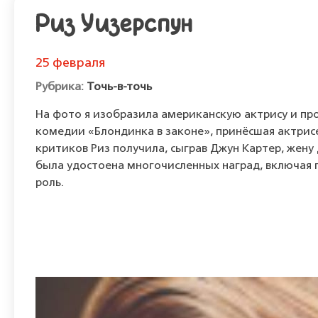
Риз Уизерспун
25 февраля
Точь-в-точь
На фото я изобразила американскую актрису и прод
комедии «Блондинка в законе», принёсшая актри
критиков Риз получила, сыграв Джун Картер, жену 
была удостоена многочисленных наград, включая 
роль.