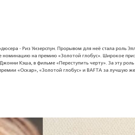
юсера - Риз Уизерспун. Прорывом для неё стала роль Элл
се номинацию на премию «Золотой глобус». Широкое при
Джонни Кэша, в фильме «Переступить черту». За эту роль
премии «Оскар», «Золотой глобус» и BAFTA за лучшую ж