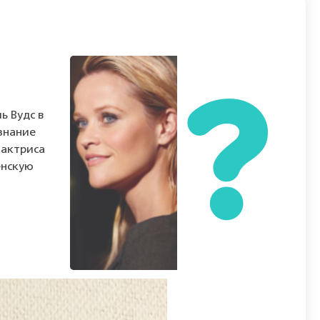
ь Вудс в
знание
 актриса
енскую