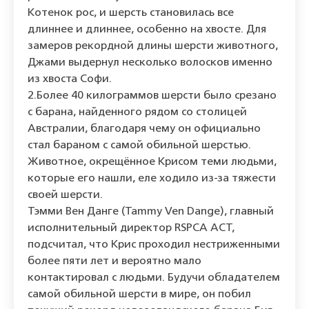
Котенок рос, и шерсть становилась все
длиннее и длиннее, особенно на хвосте. Для
замеров рекордной длины шерсти животного,
Джами выдернул несколько волосков именно
из хвоста Софи.
2.Более 40 килограммов шерсти было срезано
с барана, найденного рядом со столицей
Австралии, благодаря чему он официально
стал бараном с самой обильной шерстью.
Животное, окрещённое Крисом теми людьми,
которые его нашли, еле ходило из-за тяжести
своей шерсти.
Тэмми Вен Данге (Tammy Ven Dange), главный
исполнительный директор RSPCA ACT,
подсчитал, что Крис проходил нестриженными
более пяти лет и вероятно мало
контактировал с людьми. Будучи обладателем
самой обильной шерсти в мире, он побил