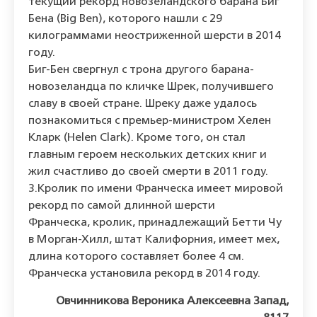
текущий рекорд новозеландского барана Биг
Бена (Big Ben), которого нашли с 29
килограммами неостриженной шерсти в 2014
году.
Биг-Бен свергнул с трона другого барана-
новозеландца по кличке Шрек, получившего
славу в своей стране. Шреку даже удалось
познакомиться с премьер-министром Хелен
Кларк (Helen Clark). Кроме того, он стал
главным героем нескольких детских книг и
жил счастливо до своей смерти в 2011 году.
3.Кролик по имени Франческа имеет мировой
рекорд по самой длинной шерсти
Франческа, кролик, принадлежащий Бетти Чу
в Морган-Хилл, штат Калифорния, имеет мех,
длина которого составляет более 4 см.
Франческа установила рекорд в 2014 году.
Овчинникова Вероника Алексеевна Запад,