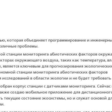
стью, которая объединяет программирование и инженерн
азличные проблемы.
ной станции мониторинга абиотических факторов окру
кторах окружающего воздуха, таких как температура, в
хе, является ключевым для прогнозирования экологически
тономной станции мониторинга абиотических факторов
 исследований в области экологии и не будет требовать
 собран корпус станции с датчиками мониторинга. Сейча
также создаю мобильное приложение для дистанционного
ь текущее состояние экосистемы, но и служат основой д
ии.