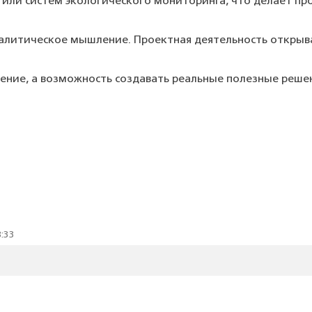
 или систем экологического мониторинга, что делает пр
алитическое мышление. Проектная деятельность открыв
чение, а возможность создавать реальные полезные решен
8:33