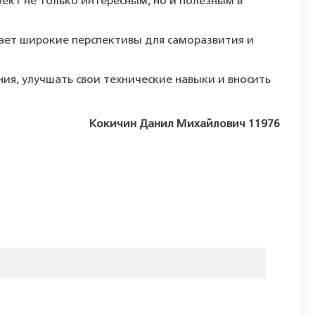
оект не только интересным, но и полезным в
ает широкие перспективы для саморазвития и
ия, улучшать свои технические навыки и вносить
Кокичин Данил Михайлович 11976