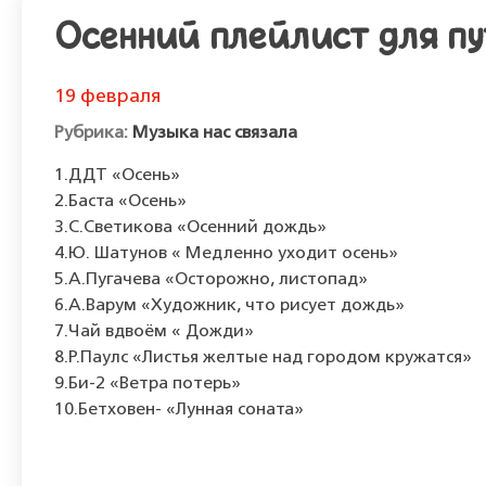
Осенний плейлист для п
19 февраля
Музыка нас связала
1.ДДТ «Осень»
2.Баста «Осень»
3.С.Светикова «Осенний дождь»
4.Ю. Шатунов « Медленно уходит осень»
5.А.Пугачева «Осторожно, листопад»
6.А.Варум «Художник, что рисует дождь»
7.Чай вдвоём « Дожди»
8.Р.Паулс «Листья желтые над городом кружатся»
9.Би-2 «Ветра потерь»
10.Бетховен- «Лунная соната»