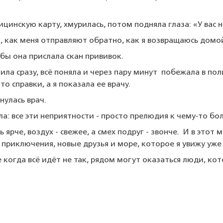
инскую карту, хмурилась, потом подняла глаза: «У вас н
а, как меня отправляют обратно, как я возвращаюсь домо
бы она прислала скан прививок.
ла сразу, всё поняла и через пару минут побежала в пол
о справки, а я показала ее врачу.
нулась врач.
яла: все эти неприятности - просто прелюдия к чему‑то бо
ярче, воздух - свежее, а смех подруг - звонче. И в этот м
 приключения, новые друзья и море, которое я увижу уже
когда всё идёт не так, рядом могут оказаться люди, кото