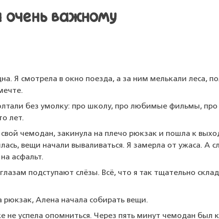
 очень важному
на. Я смотрела в окно поезда, а за ним мелькали леса, по
мечте.
олтали без умолку: про школу, про любимые фильмы, про 
то лет.
ла свой чемодан, закинула на плечо рюкзак и пошла к выхо
лась, вещи начали вываливаться. Я замерла от ужаса. А с
на асфальт.
к глазам подступают слёзы. Всё, что я так тщательно склад
а рюкзак, Алена начала собирать вещи.
е не успела опомниться. Через пять минут чемодан был к