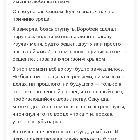
именно любопытством.
Он не улетал. Совсем. Будто знал, что я не
причиню вреда.
Я замерла, боясь спугнуть. Воробей сделал
пару прыжков по ветке, наклонил голову,
изучая меня, будто решал: друг я или просто
часть пейзажа? Потом, словно приняв какое‑то
решение, снова занялся своим крылом.
В этот момент всё вокруг будто замедлилось.
Не было ни города за деревьями, ни мыслей о
делах, ни прошлого, ни будущего — только я,
этот взъерошенный птенец и солнечный свет,
пробивающийся сквозь листву. Секунда,
может, две. А потом он всё‑таки встрепенулся,
чирикнул что‑то вроде «пока!» и, порхая,
улетел вглубь парка.
Я стояла ещё несколько секунд, улыбаясь. И
вдруг почувствовала такую лёгкость, будто