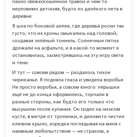
пахло свежескошенной травой и чем‑то
неуловимо детским, будто из далёкого лета в
деревне.
Я шла по боковой аллее, где деревья росли так
густо, что их кроны смыкались над головой,
создавая зелёный тоннель. Солнечные пятна
дрожали на асфальте, и в какой‑то момент я
остановилась, засмотревшись на эту игру света
и тени.
И тут — совсем рядом — раздалось тихое
чириканье. Я подняла глаза и увидела воробья.
Не просто воробья, а совсем юного: пёрышки
ещё не до конца оформились, торчали в
разные стороны, как будто его только что
высушили после купания. Он сидел на низком
кусте, в метре от тропинки, и деловито чистил
клювом крыло, изредка поглядывая на меня с
наивным любопытством — не страхом, а