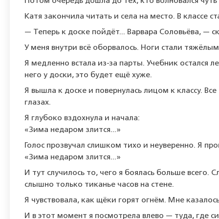
Потом очередь дошла до тех, кто волновался чуть 
Катя закончила читать и села на место. В классе ст
— Теперь к доске пойдёт... Варвара Соловьёва, — 
У меня внутри всё оборвалось. Ноги стали тяжёлым
Я медленно встала из-за парты. Учебник остался л
него у доски, это будет ещё хуже.
Я вышла к доске и повернулась лицом к классу. Все
глазах.
Я глубоко вздохнула и начала:
«Зима недаром злится...»
Голос прозвучал слишком тихо и неуверенно. Я пр
«Зима недаром злится...»
И тут случилось то, чего я боялась больше всего. 
слышно только тиканье часов на стене.
Я чувствовала, как щёки горят огнём. Мне казалось
И в этот момент я посмотрела влево — туда, где с