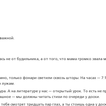
 важной.
лась не от будильника, а от того, что мама громко звала 
мно, только фонари светили сквозь шторы. На часах — 7:1
о лужам.
ра. А на литературе у нас — открытый урок. То есть не п
ашное — мы должны читать стихи по очереди у доски.
 тебя смотрят тридцать пар глаз, а ты стоишь одна у доск