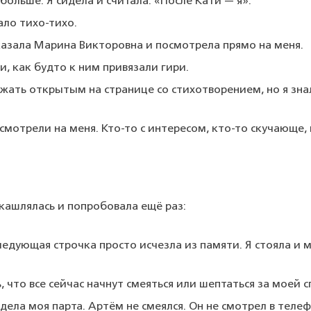
больше. Я сидела и считала: «После Кати — я».
ало тихо-тихо.
сказала Марина Викторовна и посмотрела прямо на меня.
и, как будто к ним привязали гири.
ежать открытым на странице со стихотворением, но я знала
 смотрели на меня. Кто-то с интересом, кто-то скучающе,
окашлялась и попробовала ещё раз:
Следующая строчка просто исчезла из памяти. Я стояла и 
, что все сейчас начнут смеяться или шептаться за моей с
идела моя парта. Артём не смеялся. Он не смотрел в телеф