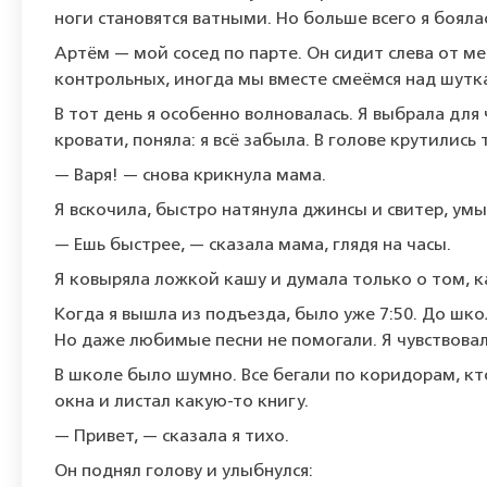
ноги становятся ватными. Но больше всего я боялас
Артём — мой сосед по парте. Он сидит слева от ме
контрольных, иногда мы вместе смеёмся над шутка
В тот день я особенно волновалась. Я выбрала для
кровати, поняла: я всё забыла. В голове крутились
— Варя! — снова крикнула мама.
Я вскочила, быстро натянула джинсы и свитер, умы
— Ешь быстрее, — сказала мама, глядя на часы.
Я ковыряла ложкой кашу и думала только о том, ка
Когда я вышла из подъезда, было уже 7:50. До шк
Но даже любимые песни не помогали. Я чувствовала
В школе было шумно. Все бегали по коридорам, кто
окна и листал какую-то книгу.
— Привет, — сказала я тихо.
Он поднял голову и улыбнулся: