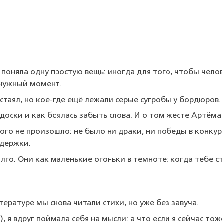
 поняла одну простую вещь: иногда для того, чтобы чело
 нужный момент.
стаял, но кое-где ещё лежали серые сугробы у бордюров.
у доски и как боялась забыть слова. И о том жесте Артёма
ого не произошло: не было ни драки, ни победы в конкур
ддержки.
го. Они как маленькие огоньки в темноте: когда тебе с
ературе мы снова читали стихи, но уже без завуча.
, я вдруг поймала себя на мысли: а что если я сейчас т