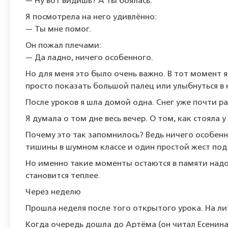
— Ну вот видишь? А ты боялась.
Я посмотрела на него удивлённо:
— Ты мне помог.
Он пожал плечами:
— Да ладно, ничего особенного.
Но для меня это было очень важно. В тот момент я
просто показать большой палец или улыбнуться в
После уроков я шла домой одна. Снег уже почти ра
Я думала о том дне весь вечер. О том, как стояла 
Почему это так запомнилось? Ведь ничего особенн
тишины в шумном классе и один простой жест по
Но именно такие моменты остаются в памяти надол
становится теплее.
Через неделю
Прошла неделя после того открытого урока. На лит
Когда очередь дошла до Артёма (он читал Есенина)