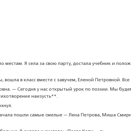
 по местам. Я села за свою парту, достала учебник и пол
вошла в класс вместе с завучем, Еленой Петровной. Все 
овна. — Сегодня у нас открытый урок по поэзии. Мы буде
тихотворение наизусть**.
охнул.
ачала пошли самые смелые — Лена Петрова, Миша Смирнов