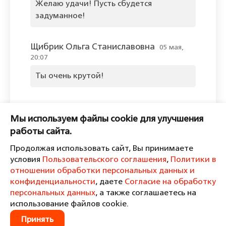
Желаю удачи! Пусть сбудется
задуманное!
Щибрик Ольга Станиславовна
05 мая,
20:07
Ты очень крутой!
Оставить комментарий
Мы используем файлы cookie для улучшения
Пожалуйста, войдите, чтобы
работы сайта.
комментировать.
Продолжая использовать сайт, Вы принимаете
условия
Пользовательского соглашения
,
Политики в
отношении обработки персональных данных и
конфиденциальности
, даете
Согласие на обработку
персональных данных
, а также соглашаетесь на
Пользовательское соглашение
Политика в отношении обработки персональных данных и
использование файлов cookie.
конфиденциальности
Принять
Согласие на обработку персональных данных