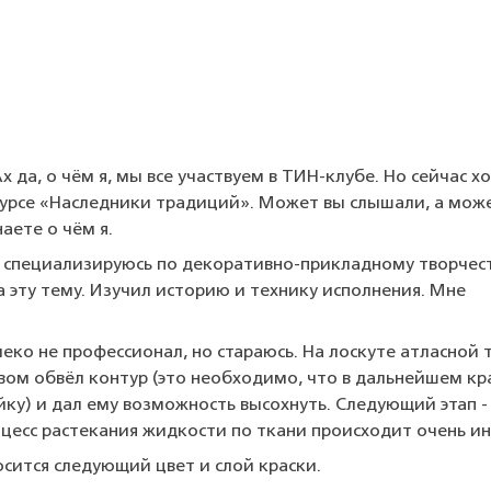
х да, о чём я, мы все участвуем в ТИН-клубе. Но сейчас х
нкурсе «Наследники традиций». Может вы слышали, а мож
аете о чём я.
Я специализируюсь по декоративно-прикладному творчест
а эту тему. Изучил историю и технику исполнения. Мне
еко не профессионал, но стараюсь. На лоскуте атласной 
вом обвёл контур (это необходимо, что в дальнейшем кр
йку) и дал ему возможность высохнуть. Следующий этап - 
цесс растекания жидкости по ткани происходит очень ин
сится следующий цвет и слой краски.