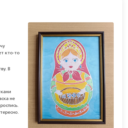
очу
ет кто-то
ву. В
ткани
аска не
роспись.
тересно.