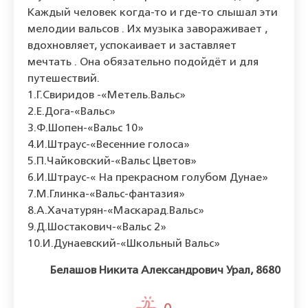
Каждый человек когда-то и где-то слышал эти
мелодии вальсов . Их музыка завораживает ,
вдохновляет, успокаивает и заставляет
мечтать . Она обязательно подойдёт и для
путешествий.
1.Г.Свиридов -«Метель.Вальс»
2.Е.Дога-«Вальс»
3.Ф.Шопен-«Вальс 10»
4.И.Штраус-«Весенние голоса»
5.П.Чайковский-«Вальс Цветов»
6.И.Штраус-« На прекрасном голубом Дунае»
7.М.Глинка-«Вальс-фантазия»
8.А.Хачатурян-«Маскарад.Вальс»
9.Д.Шостакович-«Вальс 2»
10.И.Дунаевский-«Школьный Вальс»
Белашов Никита Александрович Урал, 8680