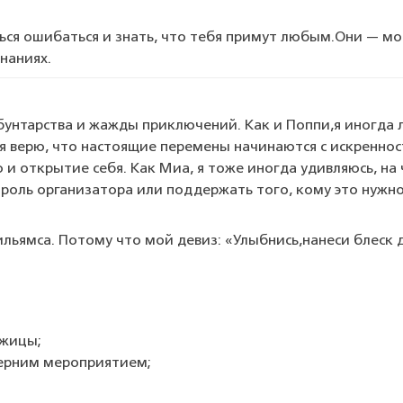
ься
ошибаться
и
знать,
что
тебя
примут
любым.
Они
— мо
наниях.
унтарства
и
жажды
приключений.
Как
и
Поппи,
я
иногда
я
верю,
что
настоящие
перемены
начинаются
с
искреннос
ю
и
открытие
себя.
Как
Миа,
я
тоже
иногда
удивляюсь,
на
роль
организатора
или
поддержать
того,
кому
это
нужно
льямса.
Потому
что
мой
девиз:
«Улыбнись,
нанеси
блеск
д
жицы;
ерним
мероприятием;