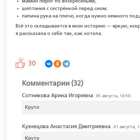
мамин
пирог
по
воскресеньям;
шептания
с
сестрёнкой
перед
сном;
папина
рука
на
плече,
когда
нужно
немного
под
Всё
это
складывается
в
мою
историю
— яркую,
иск
я
рассказала
о
себе
так,
как
хотела.
30
Комментарии (32)
Сотникова Арина Игоревна
05 августа, 16:50
Круто
Кузнецова Анастасия Дмитриевна
01 августа, 1
Круто