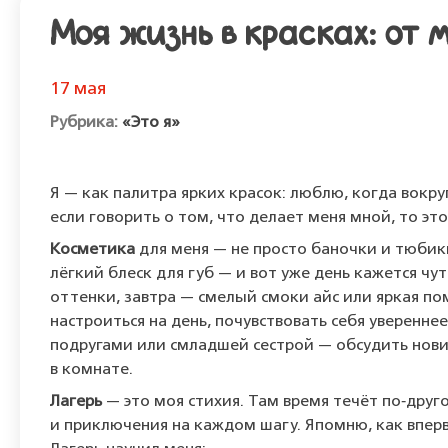
Моя жизнь в красках: от
17 мая
«Это я»
Я
— как
палитра
ярких
красок:
люблю,
когда
вокру
если
говорить
о
том,
что
делает
меня
мной,
то
это
Косметика
для
меня
— не
просто
баночки
и
тюбик
лёгкий
блеск
для
губ
— и
вот
уже
день
кажется
чут
оттенки,
завтра
— смелый
смоки
айс
или
яркая
пом
настроиться
на
день,
почувствовать
себя
увереннее
подругами
или
с
младшей
сестрой
— обсудить
нови
в
комнате.
Лагерь
— это
моя
стихия.
Там
время
течёт
по‑друго
и
приключения
на
каждом
шагу.
Я
помню,
как
впер