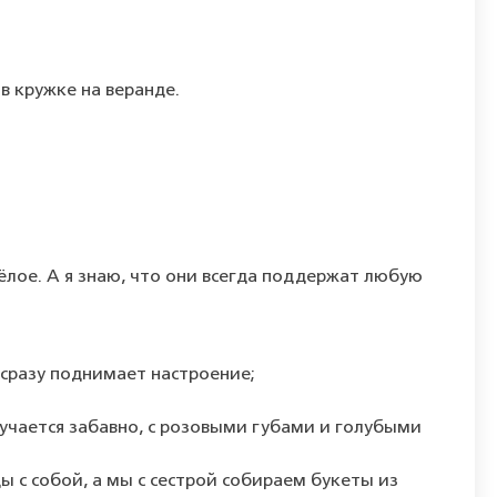
в
кружке
на
веранде.
ёлое.
А
я
знаю,
что
они
всегда
поддержат
любую
сразу
поднимает
настроение;
учается
забавно,
с
розовыми
губами
и
голубыми
ды
с
собой,
а
мы
с
сестрой
собираем
букеты
из