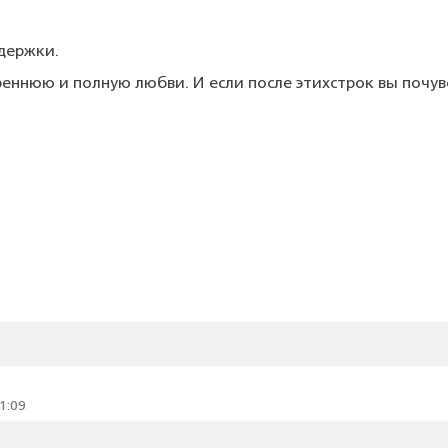
держки.
реннюю
и
полную
любви.
И
если
после
этих
строк
вы
почув
1:09