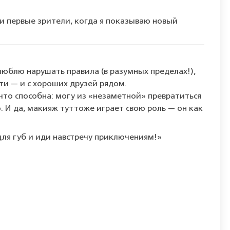
и
первые
зрители,
когда
я
показываю
новый
люблю
нарушать
правила
(в
разумных
пределах!),
ти
— и
с
хороших
друзей
рядом.
что
способна:
могу
из
«незаметной»
превратиться
.
И
да,
макияж
тут
тоже
играет
свою
роль
— он
как
ля
губ
и
иди
навстречу
приключениям!»