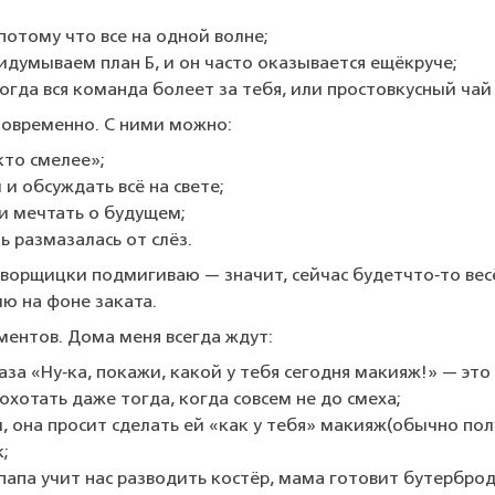
потому
что
все
на
одной
волне;
идумываем
план
Б,
и
он
часто
оказывается
ещё
круче;
огда
вся
команда
болеет
за
тебя,
или
просто
вкусный
чай
овременно.
С
ними
можно:
кто
смелее»;
м
и
обсуждать
всё
на
свете;
и
мечтать
о
будущем;
ь
размазалась
от
слёз.
оворщицки
подмигиваю
— значит,
сейчас
будет
что‑то
вес
ию
на
фоне
заката.
ентов.
Дома
меня
всегда
ждут:
аза
«Ну‑ка,
покажи,
какой
у
тебя
сегодня
макияж!»
— это
охотать
даже
тогда,
когда
совсем
не
до
смеха;
,
она
просит
сделать
ей
«как
у
тебя»
макияж
(обычно
пол
;
папа
учит
нас
разводить
костёр,
мама
готовит
бутербро