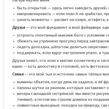
Лагерь
научил
меня:
быть
открытой
— здесь
легко
заводить
друзей,
импровизировать
— если
план
А
не
сработал,
пр
ценить
моменты
— рассвет
на
озере,
эстафета,
к
Друзья
— это
мой
фундамент
и
мой
фейерверк
одн
устроить
спонтанный
макияж‑батл
с
условием
«
сбежать
на
утреннюю
прогулку
перед
завтрако
сидеть
допоздна,
шёпотом
делиться
секретами
поддержать,
если
вдруг
настроение
упало,
а
туш
Друзья
знают,
что
если
я
хватаю
косметичку
и
заг
идею
— хоть
дискотеку
в
столовой,
хоть
фотосесс
Семья
— это
мой
тыл
и
источник
самых
тёплых
мом
мамины
объятия,
когда
день
не
задался,
и
её
фр
папины
шутки
за
ужином,
которые
заставляют
х
вечера
с
младшей
сестрёнкой:
мы
вместе
рисуем
тенями),
а
потом
мы
строим
домики
из
подушек
совместные
выходные:
поездки
на
природу,
где