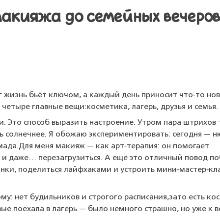
 макияжа до семейных вечеров
г
жизнь
бьёт
ключом,
а
каждый
день
приносит
что‑то
нов
четыре
главные
вещи:
косметика,
лагерь,
друзья
и
семья.
и.
Это
способ
выразить
настроение.
Утром
пара
штрихов
ь
солнечнее.
Я
обожаю
экспериментировать:
сегодня
— н
ада.
Для
меня
макияж
— как
арт‑терапия:
он
помогает
и
даже…
перезагрузиться.
А
ещё
это
отличный
повод
по
нки,
поделиться
лайфхаками
и
устроить
мини‑мастер‑кл
му:
нет
будильников
и
строгого
расписания,
зато
есть
кос
вые
поехала
в
лагерь
— было
немного
страшно,
но
уже
к
в