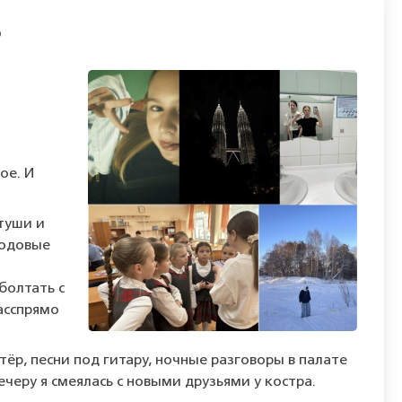
ое.
И
туши
и
юдовые
болтать
с
асс
прямо
тёр,
песни
под
гитару,
ночные
разговоры
в
палате
ечеру
я
смеялась
с
новыми
друзьями
у
костра.