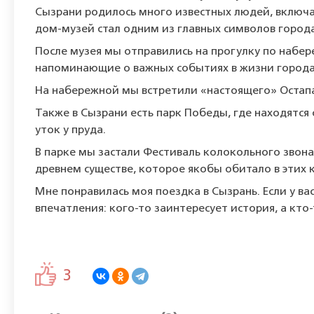
Сызрани родилось много известных людей, включа
дом-музей стал одним из главных символов города
После музея мы отправились на прогулку по набер
напоминающие о важных событиях в жизни города
На набережной мы встретили «настоящего» Остапа
Также в Сызрани есть парк Победы, где находятся 
уток у пруда.
В парке мы застали Фестиваль колокольного звона
древнем существе, которое якобы обитало в этих к
Мне понравилась моя поездка в Сызрань. Если у в
впечатления: кого-то заинтересует история, а кто
3