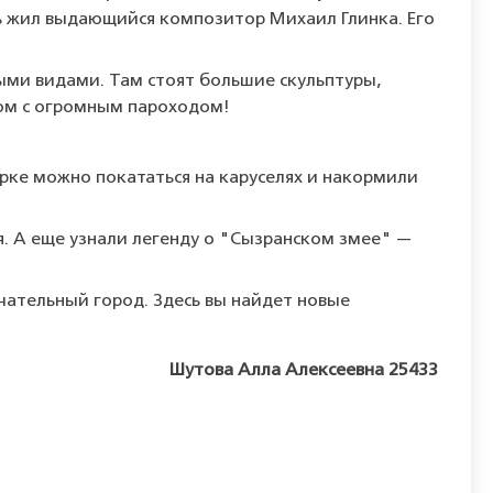
сь жил выдающийся композитор Михаил Глинка. Его
выми видами. Там стоят большие скульптуры,
ом с огромным пароходом!
парке можно покататься на каруселях и накормили
я. А еще узнали легенду о "Сызранском змее" —
ечательный город. Здесь вы найдет новые
Шутова Алла Алексеевна 25433