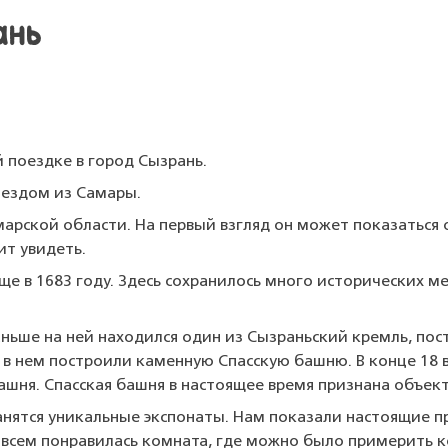
ань
й поездке в город Сызрань.
оездом из Самары.
амарской области. На первый взгляд он может показаться
ит увидеть.
ще в 1683 году. Здесь сохранилось много исторических ме
ньше на ней находился один из Сызраньский кремль, пост
 в нем построили каменную Спасскую башню. В конце 18 
башня. Спасская башня в настоящее время признана объек
анятся уникальные экспонаты. Нам показали настоящие п
 всем понравилась комната, где можно было примерить к