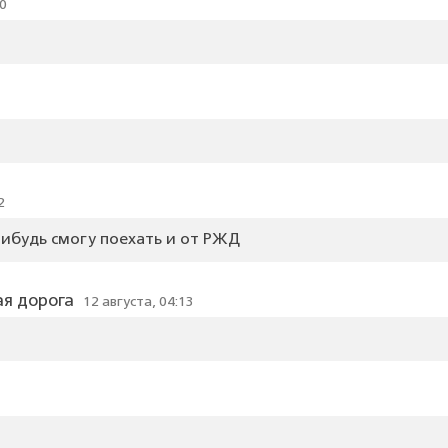
20
2
нибудь смогу поехать и от РЖД
ая дорога
12 августа, 04:13