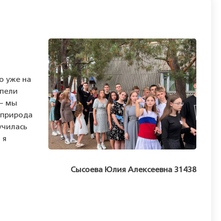
о уже на
 пели
 – мы
 природа
училась
 я
Сысоева Юлия Алексеевна 31438