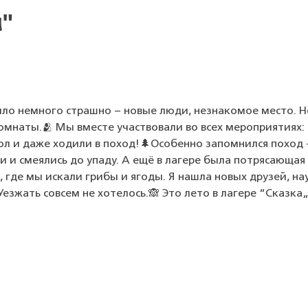
а"
было немного страшно – новые люди, незнакомое место. Н
омнаты.🫂 Мы вместе участвовали во всех мероприятиях:
йбол и даже ходили в поход!🌲Особенно запомнился поход
и и смеялись до упаду. А ещё в лагере была потрясающая
с, где мы искали грибы и ягоды. Я нашла новых друзей, на
езжать совсем не хотелось.🙈 Это лето в лагере “Сказка„