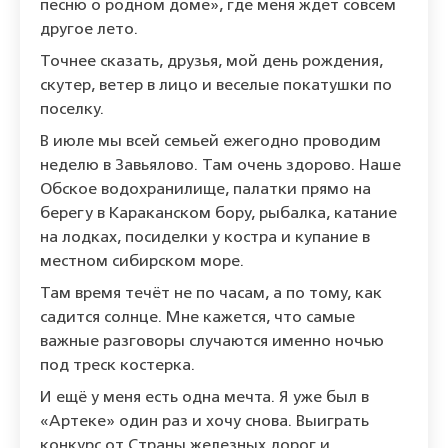
песню о родном доме», где меня ждет совсем
другое лето.
Точнее сказать, друзья, мой день рождения,
скутер, ветер в лицо и веселые покатушки по
поселку.
В июле мы всей семьей ежегодно проводим
неделю в Завьялово. Там очень здорово. Наше
Обское водохранилище, палатки прямо на
берегу в Караканском бору, рыбалка, катание
на лодках, посиделки у костра и купание в
местном сибирском море.
Там время течёт не по часам, а по тому, как
садится солнце. Мне кажется, что самые
важные разговоры случаются именно ночью
под треск костерка.
И ещё у меня есть одна мечта. Я уже был в
«Артеке» один раз и хочу снова. Выиграть
конкурс от Страны железных дорог и