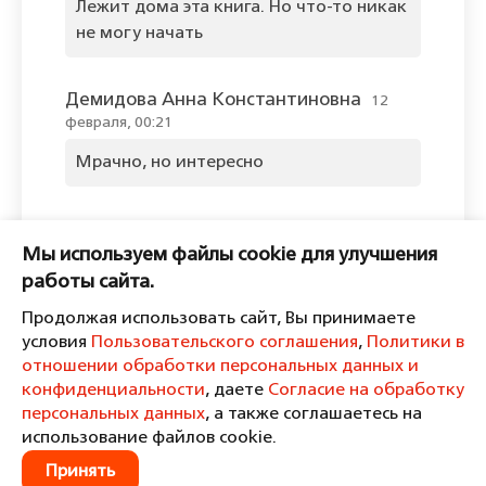
Лежит дома эта книга. Но что-то никак
не могу начать
Демидова Анна Константиновна
12
февраля, 00:21
Мрачно, но интересно
Оставить комментарий
Мы используем файлы cookie для улучшения
Пожалуйста, войдите, чтобы
работы сайта.
комментировать.
Продолжая использовать сайт, Вы принимаете
условия
Пользовательского соглашения
,
Политики в
отношении обработки персональных данных и
конфиденциальности
, даете
Согласие на обработку
персональных данных
, а также соглашаетесь на
Пользовательское соглашение
Политика в отношении обработки персональных данных и
использование файлов cookie.
конфиденциальности
Принять
Согласие на обработку персональных данных