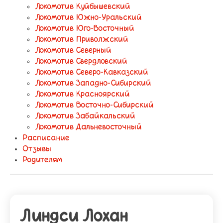
Локомотив Куйбышевский
Локомотив Южно-Уральский
Локомотив Юго-Восточный
Локомотив Приволжский
Локомотив Северный
Локомотив Свердловский
Локомотив Северо-Кавказский
Локомотив Западно-Сибирский
Локомотив Красноярский
Локомотив Восточно-Сибирский
Локомотив Забайкальский
Локомотив Дальневосточный
Расписание
Отзывы
Родителям
Линдси Лохан