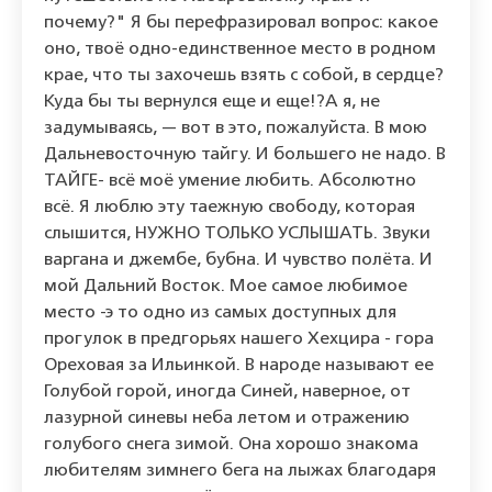
почему?" Я бы перефразировал вопрос: какое
оно, твоё одно-единственное место в родном
крае, что ты захочешь взять с собой, в сердце?
Куда бы ты вернулся еще и еще!?А я, не
задумываясь, — вот в это, пожалуйста. В мою
Дальневосточную тайгу. И большего не надо. В
ТАЙГЕ- всё моё умение любить. Абсолютно
всё. Я люблю эту таежную свободу, которая
слышится, НУЖНО ТОЛЬКО УСЛЫШАТЬ. Звуки
варгана и джембе, бубна. И чувство полёта. И
мой Дальний Восток. Мое самое любимое
место -э то одно из самых доступных для
прогулок в предгорьях нашего Хехцира - гора
Ореховая за Ильинкой. В народе называют ее
Голубой горой, иногда Синей, наверное, от
лазурной синевы неба летом и отражению
голубого снега зимой. Она хорошо знакома
любителям зимнего бега на лыжах благодаря