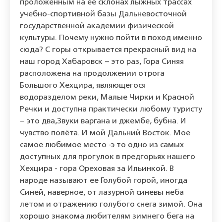
проложенным на её склонах лыжных трассах
учебно-спортивной базы Дальневосточной
государственной академии физической
культуры. Почему нужно пойти в поход именно
сюда? С горы открывается прекрасный вид на
наш город Хабаровск – это раз, Гора Синяя
расположена на продолжении отрога
Большого Хехцира, являющегося
водоразделом реки, Малые Чирки и Красной
Речки и доступна практически любому туристу
– это два,Звуки варгана и джембе, бубна. И
чувство полёта. И мой Дальний Восток. Мое
самое любимое место -э то одно из самых
доступных для прогулок в предгорьях нашего
Хехцира - гора Ореховая за Ильинкой. В
народе называют ее Голубой горой, иногда
Синей, наверное, от лазурной синевы неба
летом и отражению голубого снега зимой. Она
хорошо знакома любителям зимнего бега на