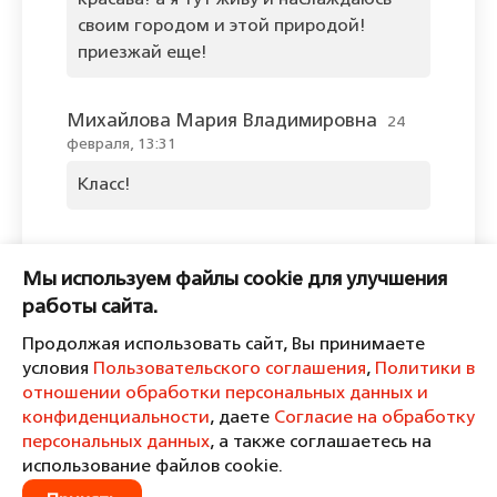
красава! а я тут живу и наслаждаюсь
своим городом и этой природой!
приезжай еще!
Михайлова Мария Владимировна
24
февраля, 13:31
Класс!
Оставить комментарий
Мы используем файлы cookie для улучшения
Пожалуйста, войдите, чтобы
работы сайта.
комментировать.
Продолжая использовать сайт, Вы принимаете
условия
Пользовательского соглашения
,
Политики в
отношении обработки персональных данных и
конфиденциальности
, даете
Согласие на обработку
персональных данных
, а также соглашаетесь на
Пользовательское соглашение
Политика в отношении обработки персональных данных и
использование файлов cookie.
конфиденциальности