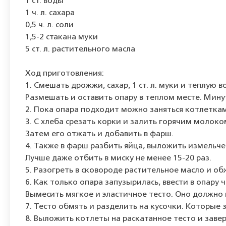
1 ст. воды
1 ч. л. сахара
0,5 ч. л. соли
1,5-2 стакана муки
5 ст. л. растительного масла
Ход приготовления:
1. Смешать дрожжи, сахар, 1 ст. л. муки и теплую в
Размешать и оставить опару в теплом месте. Минут
2. Пока опара подходит можно заняться котлетка
3. С хлеба срезать корки и залить горячим молоко
Затем его отжать и добавить в фарш.
4. Также в фарш разбить яйца, выложить измельчен
Лучше даже отбить в миску не менее 15-20 раз.
5. Разогреть в сковороде растительное масло и о
6. Как только опара запузырилась, ввести в опару 
Вымесить мягкое и эластичное тесто. Оно должно 
7. Тесто обмять и разделить на кусочки. Которые 
8. Выложить котлеты на раскатанное тесто и завер