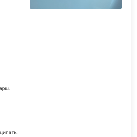
фарш.
ащипать.