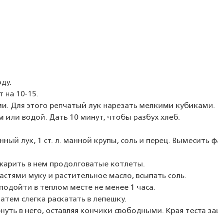
оду.
 на 10-15.
ми. Для этого репчатый лук нарезать мелкими кубиками.
м или водой. Дать 10 минут, чтобы разбух хлеб.
ный лук, 1 ст. л. манной крупы, соль и перец. Вымесить 
бжарить в нем продолговатые котлеты.
частями муку и растительное масло, всыпать соль.
подойти в теплом месте не менее 1 часа.
затем слегка раскатать в лепешку.
нуть в него, оставляя кончики свободными. Края теста з