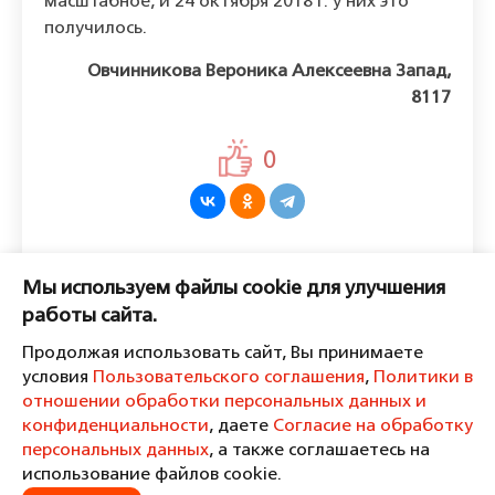
масштабное, и 24 октября 2018 г. у них это
получилось.
Овчинникова Вероника Алексеевна Запад,
8117
0
Оставить комментарий
Мы используем файлы cookie для улучшения
Пожалуйста, войдите, чтобы
работы сайта.
комментировать.
Продолжая использовать сайт, Вы принимаете
условия
Пользовательского соглашения
,
Политики в
отношении обработки персональных данных и
конфиденциальности
, даете
Согласие на обработку
персональных данных
, а также соглашаетесь на
Пользовательское соглашение
Политика в отношении обработки персональных данных и
использование файлов cookie.
конфиденциальности