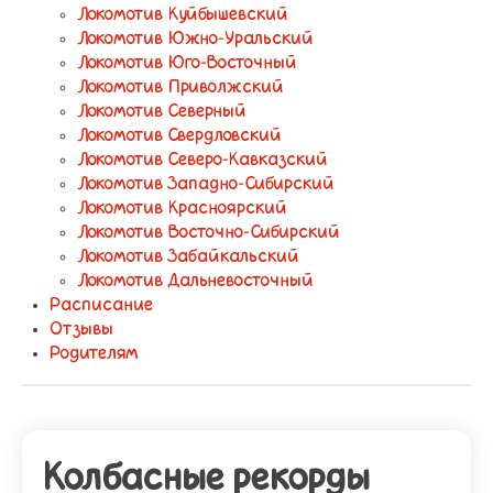
Локомотив Куйбышевский
Локомотив Южно-Уральский
Локомотив Юго-Восточный
Локомотив Приволжский
Локомотив Северный
Локомотив Свердловский
Локомотив Северо-Кавказский
Локомотив Западно-Сибирский
Локомотив Красноярский
Локомотив Восточно-Сибирский
Локомотив Забайкальский
Локомотив Дальневосточный
Расписание
Отзывы
Родителям
Колбасные рекорды