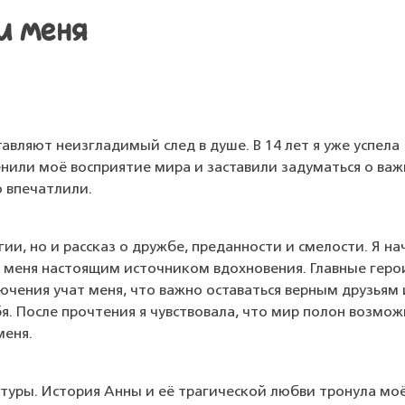
и меня
авляют неизгладимый след в душе. В 14 лет я уже успела
нили моё восприятие мира и заставили задуматься о ва
о впечатлили.
гии, но и рассказ о дружбе, преданности и смелости. Я на
для меня настоящим источником вдохновения. Главные геро
ючения учат меня, что важно оставаться верным друзьям 
бя. После прочтения я чувствовала, что мир полон возмо
меня.
атуры. История Анны и её трагической любви тронула мо