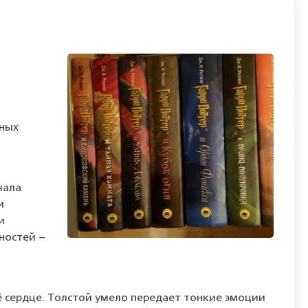
жных
чала
и
и
жностей –
ё сердце. Толстой умело передает тонкие эмоции