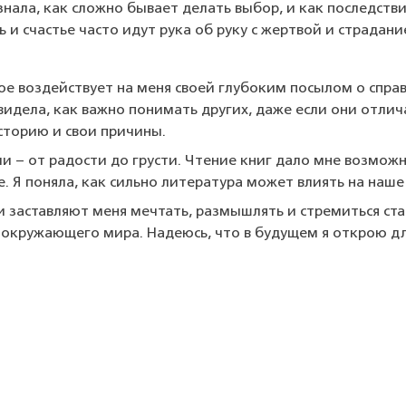
знала, как сложно бывает делать выбор, и как последств
 и счастье часто идут рука об руку с жертвой и страдани
е воздействует на меня своей глубоким посылом о справ
видела, как важно понимать других, даже если они отлича
сторию и свои причины.
ии – от радости до грусти. Чтение книг дало мне возмо
е. Я поняла, как сильно литература может влиять на на
ни заставляют меня мечтать, размышлять и стремиться ста
и окружающего мира. Надеюсь, что в будущем я открою дл