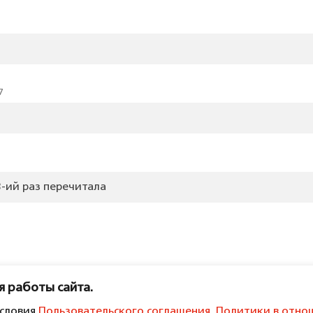
7
3-ий раз перечитала
я работы сайта.
условия
Пользовательского соглашения
,
Политики в отно