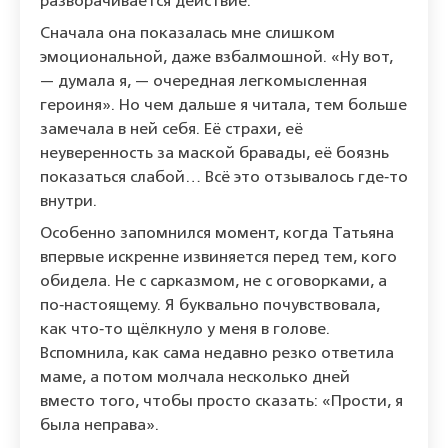
разворачивается действие.
Сначала она показалась мне слишком
эмоциональной, даже взбалмошной. «Ну вот,
— думала я, — очередная легкомысленная
героиня». Но чем дальше я читала, тем больше
замечала в ней себя. Её страхи, её
неуверенность за маской бравады, её боязнь
показаться слабой… Всё это отзывалось где‑то
внутри.
Особенно запомнился момент, когда Татьяна
впервые искренне извиняется перед тем, кого
обидела. Не с сарказмом, не с оговорками, а
по‑настоящему. Я буквально почувствовала,
как что‑то щёлкнуло у меня в голове.
Вспомнила, как сама недавно резко ответила
маме, а потом молчала несколько дней
вместо того, чтобы просто сказать: «Прости, я
была неправа».