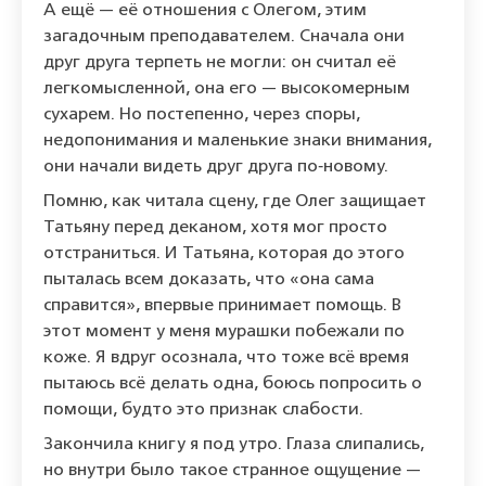
А ещё — её отношения с Олегом, этим
загадочным преподавателем. Сначала они
друг друга терпеть не могли: он считал её
легкомысленной, она его — высокомерным
сухарем. Но постепенно, через споры,
недопонимания и маленькие знаки внимания,
они начали видеть друг друга по‑новому.
Помню, как читала сцену, где Олег защищает
Татьяну перед деканом, хотя мог просто
отстраниться. И Татьяна, которая до этого
пыталась всем доказать, что «она сама
справится», впервые принимает помощь. В
этот момент у меня мурашки побежали по
коже. Я вдруг осознала, что тоже всё время
пытаюсь всё делать одна, боюсь попросить о
помощи, будто это признак слабости.
Закончила книгу я под утро. Глаза слипались,
но внутри было такое странное ощущение —