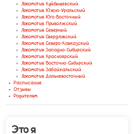
Локомотив Куйбышевский
Локомотив Южно-Уральский
Локомотив Юго-Восточный
Локомотив Приволжский
Локомотив Северный
Локомотив Свердловский
Локомотив Северо-Кавказский
Локомотив Западно-Сибирский
Локомотив Красноярский
Локомотив Восточно-Сибирский
Локомотив Забайкальский
Локомотив Дальневосточный
Расписание
Отзывы
Родителям
Это я