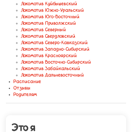
Локомотив Куйбышевский
Локомотив Южно-Уральский
Локомотив Юго-Восточный
Локомотив Приволжский
Локомотив Северный
Локомотив Свердловский
Локомотив Северо-Кавказский
Локомотив Западно-Сибирский
Локомотив Красноярский
Локомотив Восточно-Сибирский
Локомотив Забайкальский
Локомотив Дальневосточный
Расписание
Отзывы
Родителям
Это я