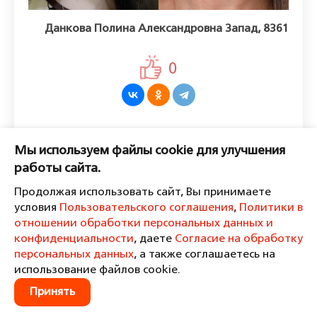
Данкова Полина Александровна Запад, 8361
0
Оставить комментарий
Мы используем файлы cookie для улучшения
Пожалуйста, войдите, чтобы
работы сайта.
комментировать.
Продолжая использовать сайт, Вы принимаете
условия
Пользовательского соглашения
,
Политики в
отношении обработки персональных данных и
конфиденциальности
, даете
Согласие на обработку
персональных данных
, а также соглашаетесь на
Пользовательское соглашение
Политика в отношении обработки персональных данных и
использование файлов cookie.
конфиденциальности
Принять
Согласие на обработку персональных данных