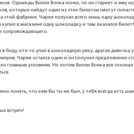
ников. Однажды Вилли Вонка понял, чо он стареет и ему н
ков, которые найдут один из этих билетов смогут попаст
а этой фабрики. Чарли получал всего лишь одну шоколадк
н купил в магазине одну шоколадку и там оказался билет
тве сопровождающего.
и в беду, кто-то упал в шоколадную реку, другая девочка
змеров. Чарли остался один и он получил предложение ст
ло главным условием. Но потом Вилли Вонка все осознал 
ться.
жно понять, что кем бы ты ни был, у тебя всегда есть ша
вых встреч!