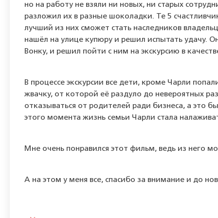
но на работу не взяли ни новых, ни старых сотруд
разложил их в разные шоколадки. Те 5 счастливчи
лучший из них сможет стать наследников владельц
нашёл на улице купюру и решил испытать удачу. О
Вонку, и решил пойти с ним на экскурсию в качес
В процессе экскурсии все дети, кроме Чарли попал
жвачку, от которой её раздуло до невероятных ра
отказываться от родителей ради бизнеса, а это бы
этого момента жизнь семьи Чарли стала налажива
Мне очень понравился этот фильм, ведь из него мо
А на этом у меня все, спасибо за внимание и до но