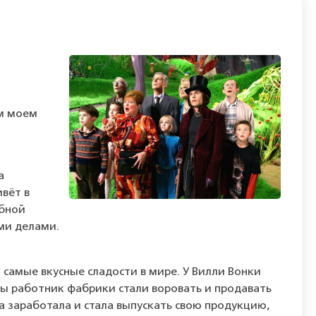
ом моем
а
вёт в
убной
ими делами.
самые вкусные сладости в мире. У Вилли Вонки
ды работник фабрики стали воровать и продавать
а заработала и стала выпускать свою продукцию,