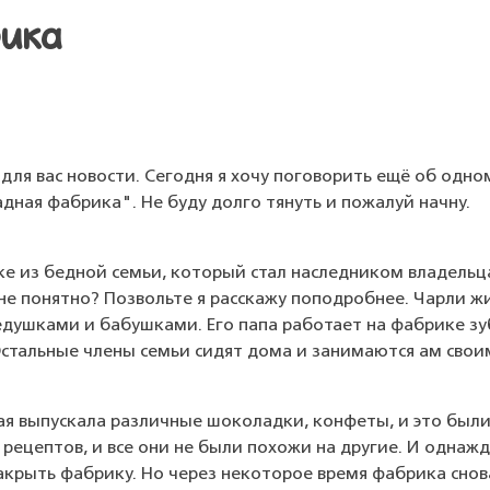
рика
л для вас новости. Сегодня я хочу поговорить ещё об одн
ная фабрика". Не буду долго тянуть и пожалуй начну.
е из бедной семьи, который стал наследником владельц
е понятно? Позвольте я расскажу поподробнее. Чарли жи
дедушками и бабушками. Его папа работает на фабрике з
 Остальные члены семьи сидят дома и занимаются ам сво
я выпускала различные шоколадки, конфеты, и это были 
рецептов, и все они не были похожи на другие. И однаж
акрыть фабрику. Но через некоторое время фабрика снов