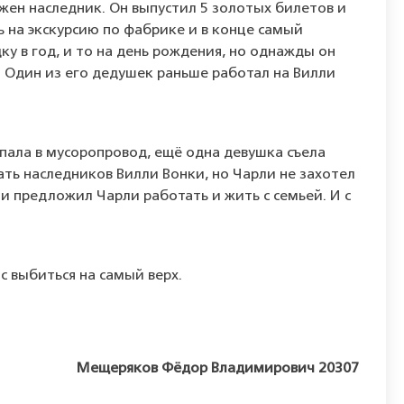
ужен наследник. Он выпустил 5 золотых билетов и
ь на экскурсию по фабрике и в конце самый
у в год, и то на день рождения, но однажды он
! Один из его дедушек раньше работал на Вилли
 упала в мусоропровод, ещё одна девушка съела
ать наследников Вилли Вонки, но Чарли не захотел
и предложил Чарли работать и жить с семьей. И с
нс выбиться на самый верх.
Мещеряков Фёдор Владимирович 20307