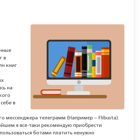
енные
г в
лн книг
ых
сь на
кого
 себе в
о мессенджера телеграмм (Например – Flibusta).
ьнейшем я все-таки рекомендую приобрести
 пользоваться ботами платить ненужно