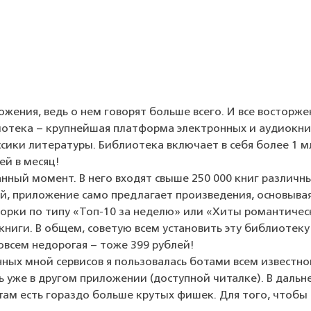
ожения, ведь о нем говорят больше всего. И все восторж
отека – крупнейшая платформа электронных и аудиокни
ассики литературы. Библиотека включает в себя более 1 м
ей в месяц!
анный момент. В него входят свыше 250 000 книг различн
й, приложение само предлагает произведения, основывая
орки по типу «Топ-10 за неделю» или «Хиты романтичес
окниги. В общем, советую всем установить эту библиотеку
овсем недорогая – тоже 399 рублей!
ых мной сервисов я пользовалась ботами всем известног
ать уже в другом приложении (доступной читалке). В дал
там есть гораздо больше крутых фишек. Для того, чтобы