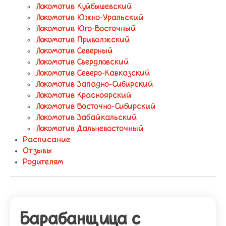
Локомотив Куйбышевский
Локомотив Южно-Уральский
Локомотив Юго-Восточный
Локомотив Приволжский
Локомотив Северный
Локомотив Свердловский
Локомотив Северо-Кавказский
Локомотив Западно-Сибирский
Локомотив Красноярский
Локомотив Восточно-Сибирский
Локомотив Забайкальский
Локомотив Дальневосточный
Расписание
Отзывы
Родителям
Барабанщица с