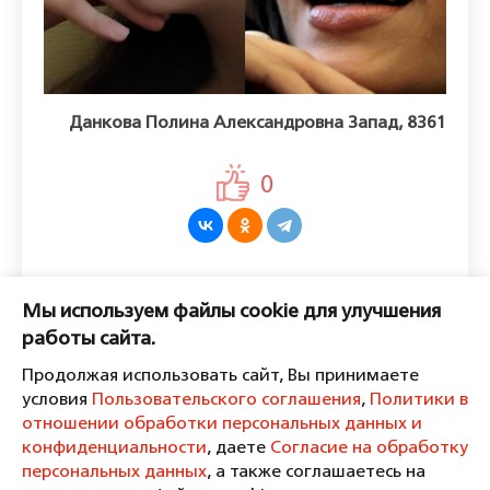
Данкова Полина Александровна Запад, 8361
0
Оставить комментарий
Мы используем файлы cookie для улучшения
Пожалуйста, войдите, чтобы
работы сайта.
комментировать.
Продолжая использовать сайт, Вы принимаете
условия
Пользовательского соглашения
,
Политики в
отношении обработки персональных данных и
конфиденциальности
, даете
Согласие на обработку
персональных данных
, а также соглашаетесь на
Пользовательское соглашение