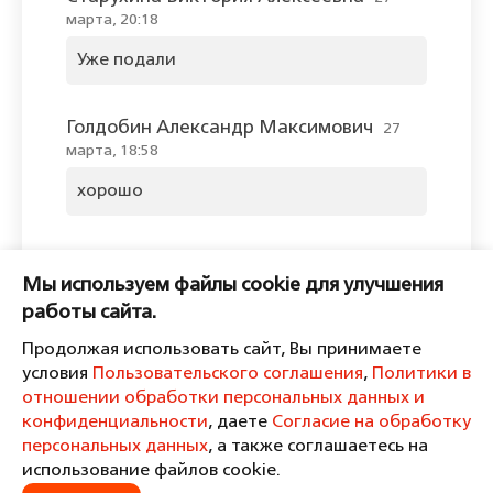
марта, 20:18
Уже подали
Голдобин Александр Максимович
27
марта, 18:58
хорошо
Оставить комментарий
Мы используем файлы cookie для улучшения
Пожалуйста, войдите, чтобы
работы сайта.
комментировать.
Продолжая использовать сайт, Вы принимаете
условия
Пользовательского соглашения
,
Политики в
отношении обработки персональных данных и
конфиденциальности
, даете
Согласие на обработку
персональных данных
, а также соглашаетесь на
Пользовательское соглашение
Политика в отношении обработки персональных данных и
использование файлов cookie.
конфиденциальности