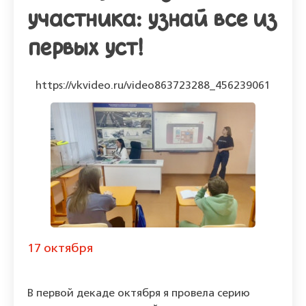
участника: узнай все из
первых уст!
https://vkvideo.ru/video863723288_456239061
17 октября
В первой декаде октября я
провела серию