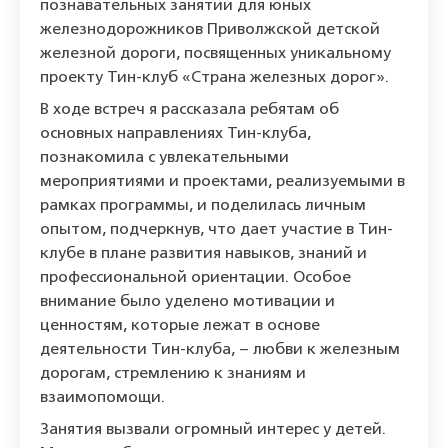
познавательных занятий для
юных
железнодорожников Приволжской детской
железной дороги, посвященных
уникальному
проекту
Тин-клуб «
Страна железных дорог»
.
В ходе встреч я
рассказала
ребятам
об
основных
направлениях
Тин-клуба
,
познакомила с увлекательными
мероприятиями и проектами, реализуемыми в
рамках программы, и поделилась личным
опытом, подчеркнув, что дает участие в
Тин-
клубе
в плане развития навыков, знаний и
профессиональной ориентации. Особое
внимание было уделено мотивации и
ценностям, которые лежат в основе
деятельности
Тин-клуба
, – любви к железным
дорогам, стремлению к знаниям и
взаимопомощи.
Занятия вызвали огромный интерес у
детей
.