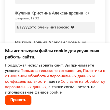
Жулина Кристина Александровна
07
февраля, 12:32
Вауууу,это очень интересно ❤️
Митина Полина Александровна
06
февраля, 14:28
Мы используем файлы cookie для улучшения
Отлично!!
работы сайта.
Продолжая использовать сайт, Вы принимаете
условия
Пользовательского соглашения
,
Политики в
Федосеев Владислав Михайлович
06
отношении обработки персональных данных и
февраля, 14:19
конфиденциальности
, даете
Согласие на обработку
Класс!
персональных данных
, а также соглашаетесь на
использование файлов cookie.
Принять
Садуков Илья Евгеньевич
05 февраля,
19:06