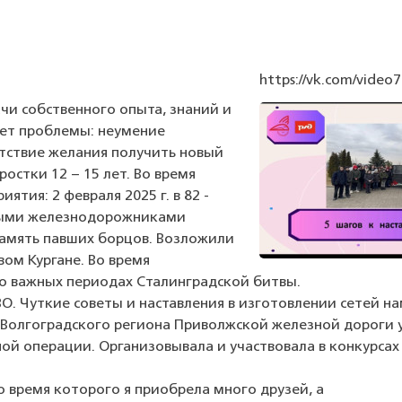
https://vk.com/vid
чи собственного опыта, знаний и
ает проблемы: неумение
тствие желания получить новый
остки 12 – 15 лет. Во время
тия: 2 февраля 2025 г. в 82 -
ными железнодорожниками
амять павших борцов. Возложили
ом Кургане. Во время
о важных периодах Сталинградской битвы.
О. Чуткие советы и наставления в изготовлении сетей 
Волгоградского региона Приволжской железной дороги уч
ной операции. Организовывала и участвовала в конкурс
о время которого я приобрела много друзей, а