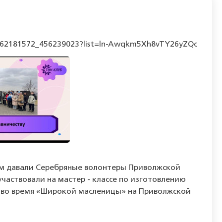
eo762181572_456239023?list=ln-Awqkm5Xh8vTY26yZQc
нам давали Серебряные волонтеры Приволжской
аствовали на мастер - классе по изготовлению
ах во время «Широкой масленицы» на Приволжской