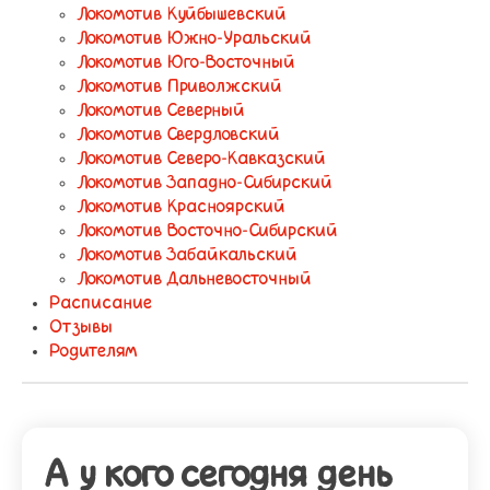
Локомотив Куйбышевский
Локомотив Южно-Уральский
Локомотив Юго-Восточный
Локомотив Приволжский
Локомотив Северный
Локомотив Свердловский
Локомотив Северо-Кавказский
Локомотив Западно-Сибирский
Локомотив Красноярский
Локомотив Восточно-Сибирский
Локомотив Забайкальский
Локомотив Дальневосточный
Расписание
Отзывы
Родителям
А у кого сегодня день