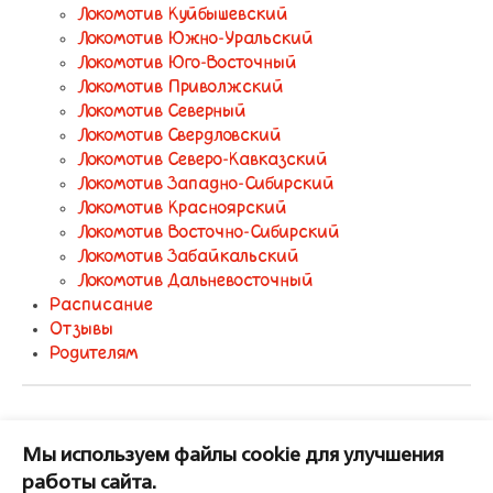
Локомотив Куйбышевский
Локомотив Южно-Уральский
Локомотив Юго-Восточный
Локомотив Приволжский
Локомотив Северный
Локомотив Свердловский
Локомотив Северо-Кавказский
Локомотив Западно-Сибирский
Локомотив Красноярский
Локомотив Восточно-Сибирский
Локомотив Забайкальский
Локомотив Дальневосточный
Расписание
Отзывы
Родителям
Конкурс 257
Мы используем файлы cookie для улучшения
работы сайта.