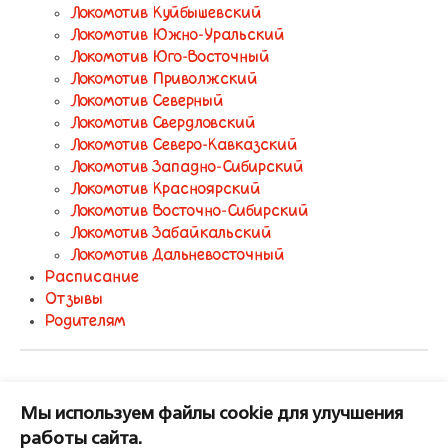
Локомотив Куйбышевский
Локомотив Южно-Уральский
Локомотив Юго-Восточный
Локомотив Приволжский
Локомотив Северный
Локомотив Свердловский
Локомотив Северо-Кавказский
Локомотив Западно-Сибирский
Локомотив Красноярский
Локомотив Восточно-Сибирский
Локомотив Забайкальский
Локомотив Дальневосточный
Расписание
Отзывы
Родителям
Конкурс 245
Мы используем файлы cookie для улучшения
работы сайта.