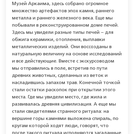
Музей Аркаима, здесь собрано огромное
множество артефактов эпох камня, раннего
металла и раннего железного века. Еще мы
побывали в реконструированном доме печей.
Здесь мы увидели разные типы печей – для
обжига керамики, отопления, выплавки
металлических изделий. Они воссозданы в
натуральную величину на основе исследований
и все действующие. Вместе с экскурсоводом
мы отправились в поле, встретив по пути
древних животных, сделанных из веток и
насладившись запахом трав. Конечной точкой
стали остатки раскопок при открытии этого
места. Где мы увидели место, где жила и
развивалась древняя цивилизация. А еще мы
стали свидетелями странного ритуала: на
вершине горы камнями выложена спираль, по
кругам которой ходят люди, говорят, что
после такого ритуала исполняются загаданные