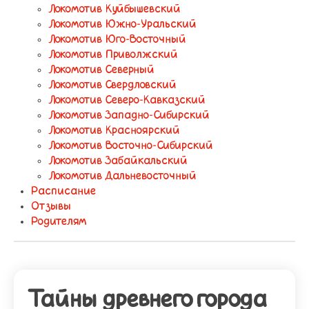
Локомотив Куйбышевский
Локомотив Южно-Уральский
Локомотив Юго-Восточный
Локомотив Приволжский
Локомотив Северный
Локомотив Свердловский
Локомотив Северо-Кавказский
Локомотив Западно-Сибирский
Локомотив Красноярский
Локомотив Восточно-Сибирский
Локомотив Забайкальский
Локомотив Дальневосточный
Расписание
Отзывы
Родителям
Тайны древнего города