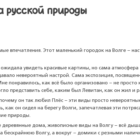
та русской природы
мые впечатления. Этот маленький городок на Волге – на
Я ожидала увидеть красивые картины, но сама атмосфера 
здавало невероятный настрой. Сама экспозиция, посвящен
не понравилось, как всё было организовано – не просто 
ло представить себе, каким был Левитан, как он жил и р
почему он так любил Плёс – эти виды просто невероятные
ь, как он сидел на берегу Волги, запечатлевая эти потр
ение природы.
е деревянные дома, живописные виды на Волгу – всё дыш
а бескрайнюю Волгу, а вокруг – домики с резными налич