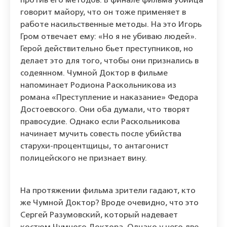
против его методов. В финале фильма убийца
говорит майору, что он тоже применяет в
работе насильственные методы. На это Игорь
Гром отвечает ему: «Но я не убиваю людей».
Герой действительно бьет преступников, но
делает это для того, чтобы они признались в
содеянном. Чумной Доктор в фильме
напоминает Родиона Раскольникова из
романа «Преступление и наказание» Федора
Достоевского. Они оба думали, что творят
правосудие. Однако если Раскольникова
начинает мучить совесть после убийства
старухи-процентщицы, то антагонист
полицейского не признает вину.
На протяжении фильма зрители гадают, кто
же Чумной Доктор? Вроде очевидно, что это
Сергей Разумовский, который надевает