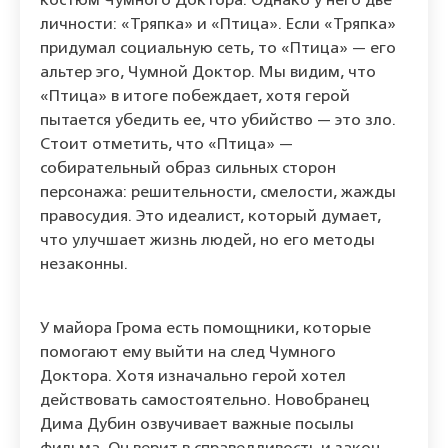
костюм Чумного Доктора. Однако у него две
личности: «Тряпка» и «Птица». Если «Тряпка»
придумал социальную сеть, то «Птица» — его
альтер эго, Чумной Доктор. Мы видим, что
«Птица» в итоге побеждает, хотя герой
пытается убедить ее, что убийство — это зло.
Стоит отметить, что «Птица» —
собирательный образ сильных сторон
персонажа: решительности, смелости, жажды
правосудия. Это идеалист, который думает,
что улучшает жизнь людей, но его методы
незаконны.
У майора Грома есть помощники, которые
помогают ему выйти на след Чумного
Доктора. Хотя изначально герой хотел
действовать самостоятельно. Новобранец
Дима Дубин озвучивает важные посылы