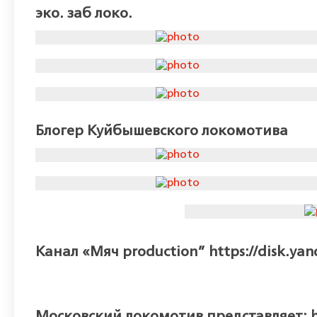
эко. заб локо.
Блогер Куйбышевского локомотива
Канал «Мяч production” https://disk.ya
Московский локомотив представляет: ht