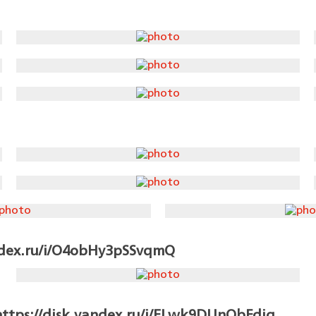
ndex.ru/i/O4obHy3pSSvqmQ
tps://disk.yandex.ru/i/ELwk9DUnQbFdig