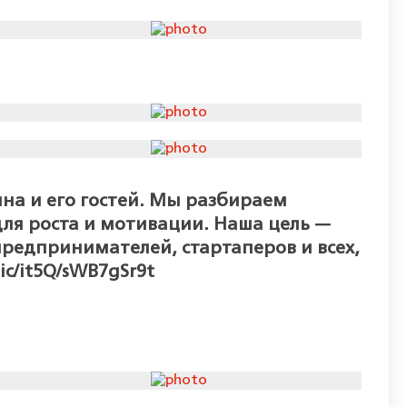
на и его гостей. Мы разбираем
ля роста и мотивации. Наша цель —
предпринимателей, стартаперов и всех,
ic/it5Q/sWB7gSr9t