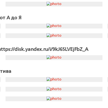
от А до Я
ps://disk.yandex.ru/i/9kJ6SLVEjFbZ_A
отива